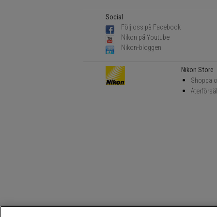
Social
Följ oss på Facebook
Nikon på Youtube
Nikon-bloggen
Nikon Store
Shoppa o
Återförsä