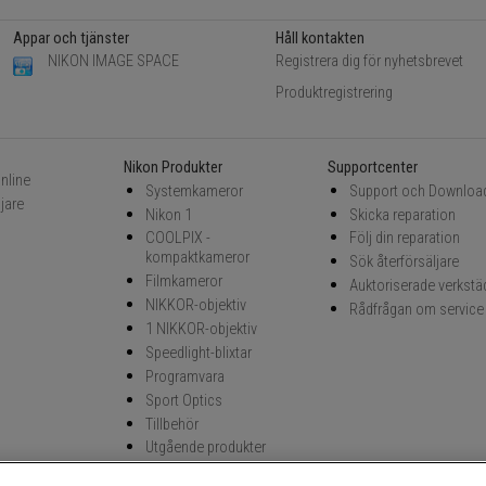
Appar och tjänster
Håll kontakten
NIKON IMAGE SPACE
Registrera dig för nyhetsbrevet
Produktregistrering
Nikon Produkter
Supportcenter
nline
Systemkameror
Support och Downloa
ljare
Nikon 1
Skicka reparation
COOLPIX -
Följ din reparation
kompaktkameror
Sök återförsäljare
Filmkameror
Auktoriserade verkstä
NIKKOR-objektiv
Rådfrågan om service
1 NIKKOR-objektiv
Speedlight-blixtar
Programvara
Sport Optics
Tillbehör
Utgående produkter