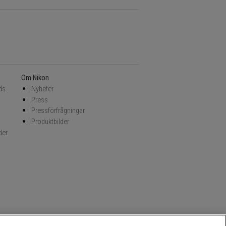
Om Nikon
ds
Nyheter
Press
Pressförfrågningar
Produktbilder
der