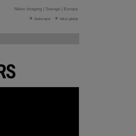
Nikon Imaging | Sverige | Europa
Ändra land
Nikon global
RS